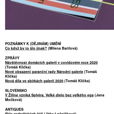
POZNÁMKY K (DĚJINÁM) UMĚNÍ
Co když by to šlo jinak?
(Milena Bartlová)
ZPRÁVY
Návštěvnost domácích galerií v covidovém roce 2020
(Tomáš Klička)
Nové obsazení garanční rady Národní galerie
(Tomáš
Klička)
Nová díla ve sbírkách galerií 2020
(Tomáš Klička)
SLOVENSKO
V Žiline vzniká Sphéra. Veľké dielo bez veľkého ega
(Jana
Močková)
ANTIQUES
Sklo zednářských lóží
(Jitka Lněničková)