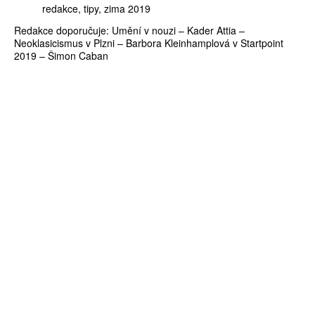
redakce
tipy
zima 2019
Redakce doporučuje: Umění v nouzi – Kader Attia –
Neoklasicismus v Plzni – Barbora Kleinhamplová v Startpoint
2019 – Šimon Caban
ZÍSKEJTE
ROČNÍ PŘEDPLATNÉ
ZA 1100 KČ