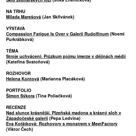
NA TRHU
Milada Marešová
(Jan Skřivánek)
VÝSTAVA
Compassion Fatigue Is Over v Galerii Rudolfinum
(Noemi
Purkrábková)
TÉMA
Stroje uchvácení: Průzkum pojmu imerze v dějinách médií
(Kateřina Svatoňová)
ROZHOVOR
Helena Kontová
(Marianna Placáková)
PORTFOLIO
Šimon Sýkora
(Tina Poliačková)
RECENZE
Nad slunce krásnější. Plzeňská madona a krásný sloh v
Západočeské galerii
(Pepa Ledvina)
Eva Koťátková: Rozhovory s monstrem v MeetFactory
(Viktor Čech)