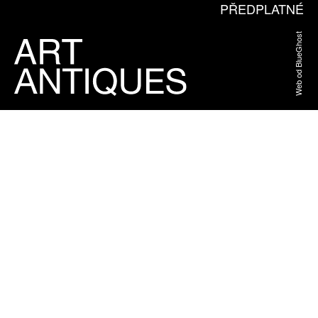
PŘEDPLATNÉ
Web od BlueGhost