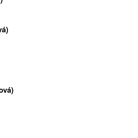
vá)
ová)