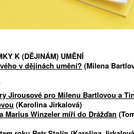
ŠTĚNÝCH ČÍSEL
 ONLINE VERZE
ARTA ARTCARD
KY K (DĚJINÁM) UMĚNÍ
ového v dějinách umění?
(Milena Bartlo
Y
ry Jirousové pro Milenu Bartlovou a Ti
ovou
(Karolina Jirkalová)
t a Marius Winzeler míří do Drážďan
(To
tem roku Petr Stolín
(Karolina Jirkalová