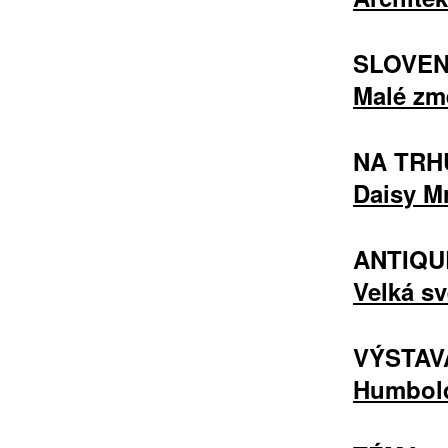
SLOVE
Malé zm
NA TRH
Daisy M
ANTIQU
Velká sv
VÝSTAV
Humbold