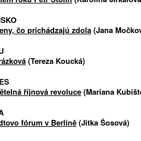
NSKO
eny, čo prichádzajú zdola
(Jana Močko
U
rázková
(Tereza Koucká)
ES
ětelná říjnová revoluce
(Mariana Kubišt
A
tovo fórum v Berlíně
(Jitka Šosová)