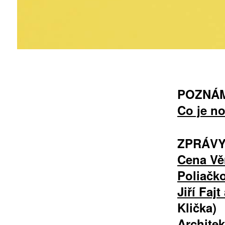
10 TI
365 DNÍ
ČLENSKÁ K
POZNÁM
Co je n
KOUPIT PŘEDPLATNÉ
ZPRÁV
Cena Vě
Poliačk
Jiří Faj
Klička)
Architek