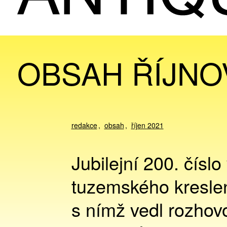
OBSAH ŘÍJNO
redakce
obsah
říjen 2021
Jubilejní 200. čísl
tuzemského kresle
s nímž vedl rozhovo