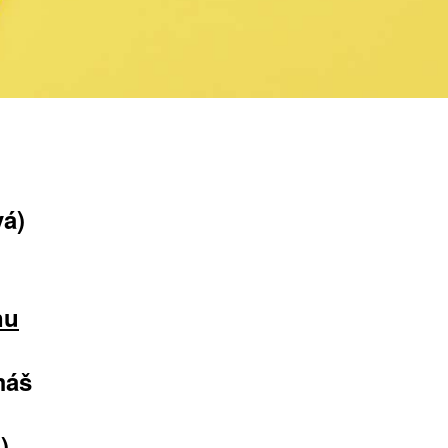
vá)
nu
máš
)