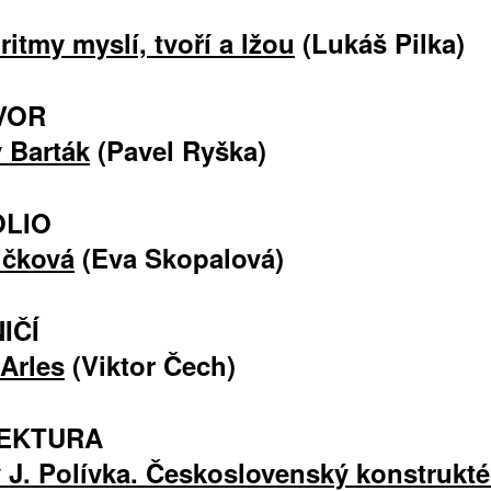
ritmy myslí, tvoří a lžou
(Lukáš Pilka)
VOR
 Barták
(Pavel Ryška)
LIO
učková
(Eva Skopalová)
IČÍ
Arles
(Viktor Čech)
EKTURA
 J. Polívka. Československý konstrukté