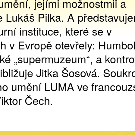
 umění, jejími možnostmii a
 Lukáš Pilka. A představuj
rní instituce, které se v
h v Evropě otevřely: Humbo
ské „supermuzeum“, a kontro
řibližuje Jitka Šosová. Souk
ho umění LUMA ve francou
iktor Čech.