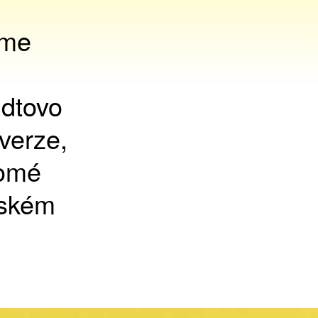
eme
ldtovo
verze,
romé
zském